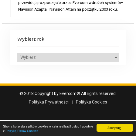
przewidują rozpoczęcie przez Evercom wdrożeń systemów
Navision Axapta i Navision Attain na początku 2003 roku.
Wybierz rok
W
y
b
i
e
r
© 2018 Copyright by Evercom® All rights reserved.
z
Polityka Prywatności
Polityka Cookies
r
o
k
Strona korzysta z plików cookies w celu realizacji usług i zgodnie
Akceptuję.
z
Polityką Plików Cookies