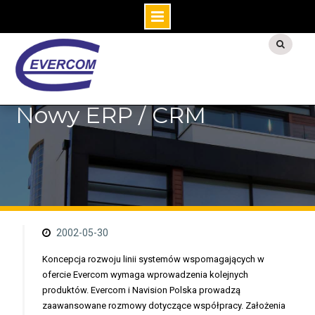
S
k
i
p
Nowy ERP / CRM
t
o
c
o
n
t
e
n
2002-05-30
t
Koncepcja rozwoju linii systemów wspomagających w
ofercie Evercom wymaga wprowadzenia kolejnych
produktów. Evercom i Navision Polska prowadzą
zaawansowane rozmowy dotyczące współpracy. Założenia